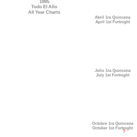
1995
Todo El Año
All Year Charts
Abril 1ra Quincena
April 1st Fortnight
Julio 1ra Quincena
July 1st Fortnight
Octubre 1ra Quincena
October 1st Fortnight
?