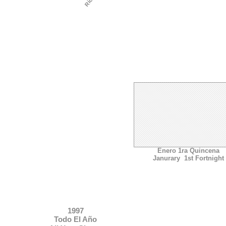
Si tiene las listas o
If you have the missi
Enero 1ra Quincena
Janurary 1st Fortnight
1997
Todo El Año