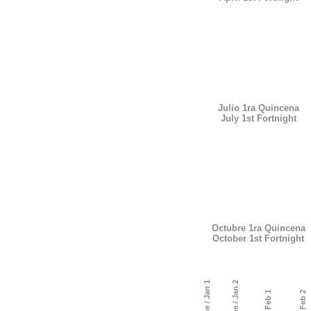
Julio 1ra Quincena
July 1st Fortnight
Octubre 1ra Quincena
October 1st Fortnight
Ene / Jan 1
Ene / Jan 2
Feb 1
Feb 2