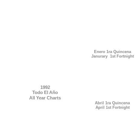
If you have the missin
Enero 1ra Quincena
Janurary 1st Fortnight
1992
Todo El Año
All Year Charts
Abril 1ra Quincena
April 1st Fortnight