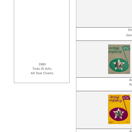
En
Jan
1960
Todo El Año
All Year Charts
Ab
Ap
Ju