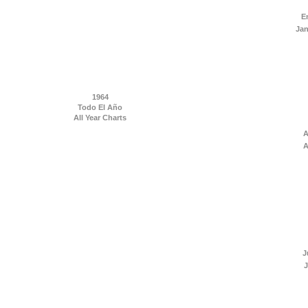
E
Jan
1964
Todo El Año
All Year Charts
A
A
J
J