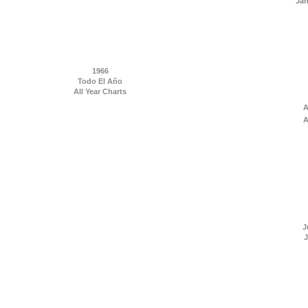
Jan
1966
Todo El Año
All Year Charts
A
A
J
J