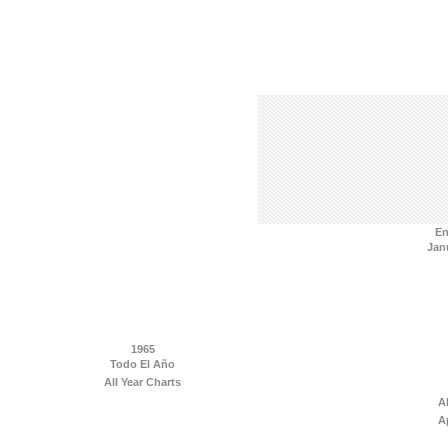
En
Jan
1965
Todo El Año
All Year Charts
Ab
Ap