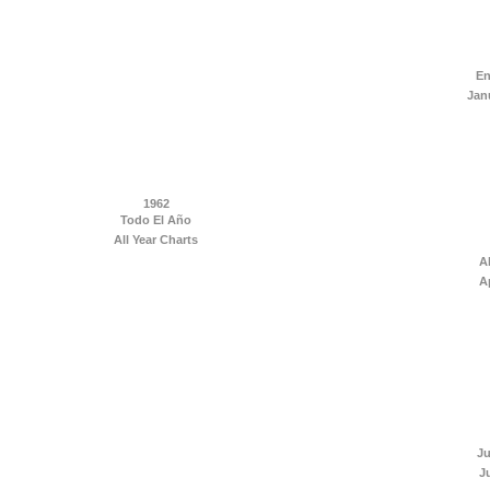
En
Jan
1962
Todo El Año
All Year Charts
Ab
Ap
Ju
J