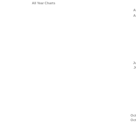
All Year Charts
A
A
J
J
Oct
Oct