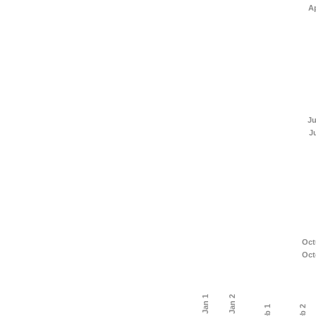
Ap
Ju
J
Oct
Oct
Ene / Jan 1
Ene / Jan 2
Feb 1
Feb 2