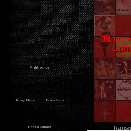
Anfitriones
Jadeyi Elvira
Diana Elvira
Transm
Ritchie Stubbs